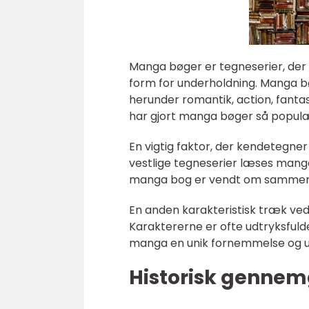
Manga bøger er tegneserier, der
form for underholdning. Manga b
herunder romantik, action, fanta
har gjort manga bøger så popul
En vigtig faktor, der kendetegne
vestlige tegneserier læses manga
manga bog er vendt om sammenli
En anden karakteristisk træk ved
Karaktererne er ofte udtryksfuld
manga en unik fornemmelse og 
Historisk genne