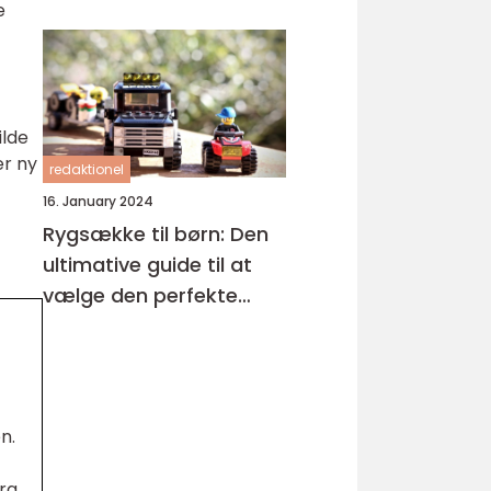
e
ilde
er ny
redaktionel
16. January 2024
Rygsække til børn: Den
ultimative guide til at
vælge den perfekte
rygsæk til dit barn
n.
fra