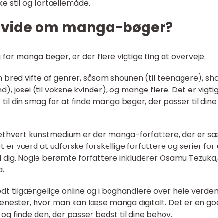
e stil og fortællemåde.
at vide om manga-bøger?
 for manga bøger, er der flere vigtige ting at overveje.
 bred vifte af genrer, såsom shounen (til teenagere), sh
d), josei (til voksne kvinder), og mange flere. Det er vigtig
 til din smag for at finde manga bøger, der passer til dine
 ethvert kunstmedium er der manga-forfattere, der er sæ
 er værd at udforske forskellige forfattere og serier for 
il dig. Nogle berømte forfattere inkluderer Osamu Tezuka,
a.
t tilgængelige online og i boghandlere over hele verden
enester, hvor man kan læse manga digitalt. Det er en go
 og finde den, der passer bedst til dine behov.