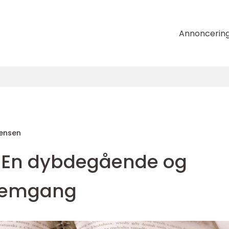
Annoncerin
tensen
 En dybdegående og
nnemgang