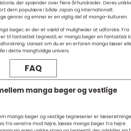
istorie, der spænder over flere århundreder. Deres unikk
ort dem populære i både Japan og internationalt.
ge genrer og emner er en vigtig del af manga-kulturen.
nga bøger, er der et væld af muligheder at udforske. Fra
 til fantastisk tegnestil, er manga bøger en fantastisk k
 udforskning. Uanset om du er en erfaren manga læser ell
alle i dette mangfoldige univers.
FAQ
 mellem manga bøger og vestlige
llem manga bøger og vestlige tegneserier er læseretninge
es fra venstre mod højre, læses manga bøger fra højre
ga sin egen unikke streg og tegnestil, der adskiller sig 