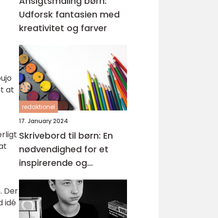
Ansigtsmaling børn:
Udforsk fantasien med
kreativitet og farver
oujo
t at
redaktionel
17. January 2024
rligt
Skrivebord til børn: En
at
nødvendighed for et
inspirerende og
funktionelt læringsmiljø
. Der
d idé