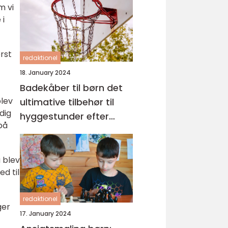
at skabe ro og tryghed
m vi
omkring sengetid
 i
rst
redaktionel
18. January 2024
Badekåber til børn det
lev
ultimative tilbehør til
dig
hyggestunder efter
på
badet
 blev
d til
redaktionel
ger
17. January 2024