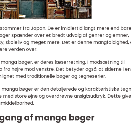
 stammer fra Japan. De er imidlertid langt mere end bar
øger spænder over et bredt udvalg af genrer og emner,
sy, skoleliv og meget mere. Det er denne mangfoldighed, 
ære verden over.
r manga bøger, er deres læserretning. I modsætning til
 fra højre mod venstre. Det betyder også, at siderne i en
gnet med traditionelle bøger og tegneserier.
 manga bøger er den detaljerede og karakteristiske tegne
e med store øjne og overdrevne ansigtsudtryk. Dette give
umiddelbarhed.
mgang af manga bøger