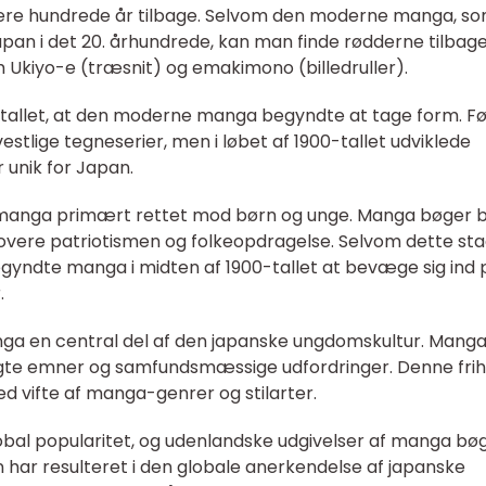
ere hundrede år tilbage. Selvom den moderne manga, so
Japan i det 20. århundrede, kan man finde rødderne tilbage
Ukiyo-e (træsnit) og emakimono (billedruller).
00-tallet, at den moderne manga begyndte at tage form. Fø
tlige tegneserier, men i løbet af 1900-tallet udviklede
r unik for Japan.
r manga primært rettet mod børn og unge. Manga bøger b
overe patriotismen og folkeopdragelse. Selvom dette sta
gyndte manga i midten af 1900-tallet at bevæge sig ind 
.
nga en central del af den japanske ungdomskultur. Manga
agte emner og samfundsmæssige udfordringer. Denne frihe
ed vifte af manga-genrer og stilarter.
obal popularitet, og udenlandske udgivelser af manga bø
har resulteret i den globale anerkendelse af japanske