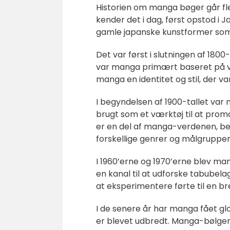
Historien om manga bøger går fl
kender det i dag, først opstod i 
gamle japanske kunstformer som 
Det var først i slutningen af 18
var manga primært baseret på ves
manga en identitet og stil, der va
I begyndelsen af 1900-tallet va
brugt som et værktøj til at prom
er en del af manga-verdenen, be
forskellige genrer og målgrupper
I 1960’erne og 1970’erne blev ma
en kanal til at udforske tabubel
at eksperimentere førte til en br
I de senere år har manga fået gl
er blevet udbredt. Manga-bølgen 