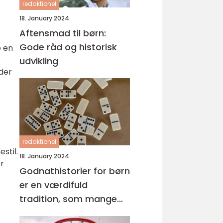
redaktionel
18. January 2024
Aftensmad til børn:
Gode råd og historisk
e en
udvikling
der
redaktionel
stil.
18. January 2024
r
Godnathistorier for børn
er en værdifuld
tradition, som mange
forældre praktiserer for