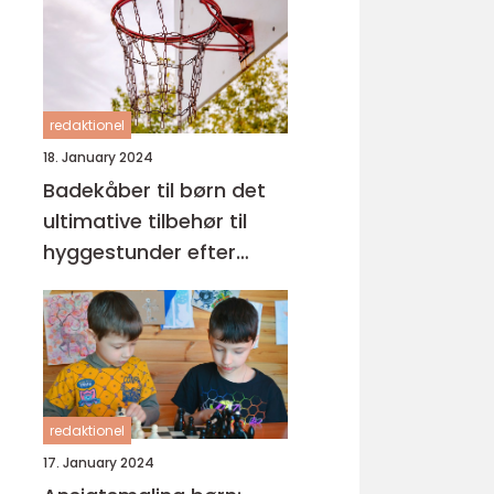
at skabe ro og tryghed
omkring sengetid
redaktionel
18. January 2024
Badekåber til børn det
ultimative tilbehør til
hyggestunder efter
badet
redaktionel
17. January 2024