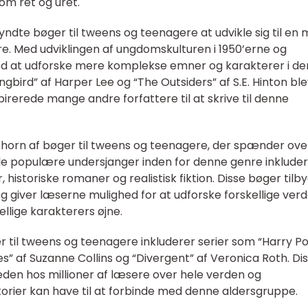
om ret og uret.
yndte bøger til tweens og teenagere at udvikle sig til en
re. Med udviklingen af ungdomskulturen i 1950’erne og
ed at udforske mere komplekse emner og karakterer i de
ngbird” af Harper Lee og “The Outsiders” af S.E. Hinton bl
pirerede mange andre forfattere til at skrive til denne
dshorn af bøger til tweens og teenagere, der spænder ove
gle populære undersjanger inden for denne genre inklude
, historiske romaner og realistisk fiktion. Disse bøger tilb
og giver læserne mulighed for at udforske forskellige ver
llige karakterers øjne.
til tweens og teenagere inkluderer serier som “Harry Po
s” af Suzanne Collins og “Divergent” af Veronica Roth. Di
n hos millioner af læsere over hele verden og
orier kan have til at forbinde med denne aldersgruppe.