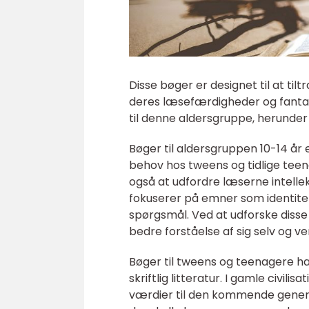
Disse bøger er designet til at t
deres læsefærdigheder og fantasi.
til denne aldersgruppe, herunder
Bøger til aldersgruppen 10-14 år
behov hos tweens og tidlige teen
også at udfordre læserne intelle
fokuserer på emner som identit
spørgsmål. Ved at udforske diss
bedre forståelse af sig selv og 
Bøger til tweens og teenagere har 
skriftlig litteratur. I gamle civil
værdier til den kommende generat