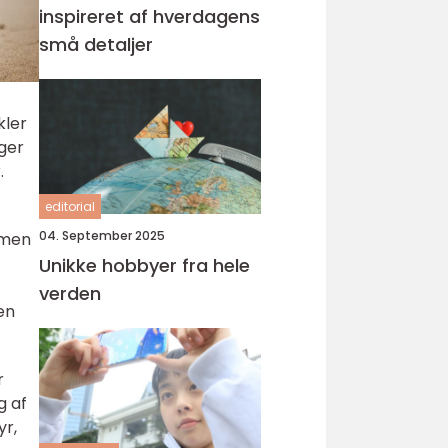
inspireret af hverdagens
små detaljer
kler
øger
.
editorial
04. September 2025
 men
Unikke hobbyer fra hele
verden
en
r
g af
yr,