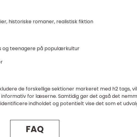
er, historiske romaner, realistisk fiktion
ens og teenagere på populærkultur
er
kludere de forskellige sektioner markeret med h2 tags, vil
g informativ for læserne. Samtidig gør det også det nem
dentificere indholdet og potentielt vise det som et udval
FAQ