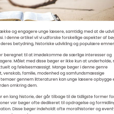
iltrække og engagere unge læsere, samtidig med at de udvi
 I denne artikel vil vi udforske forskellige aspekter af b
 deres betydning, historiske udvikling og populære emner
 er beregnet til at imødekomme de særlige interesser og
agere. Målet med disse bøger er ikke kun at underholde,
ktuelt og følelsesmæssigt. Mange bøger i denne genre
et, venskab, familie, modenhed og samfundsmæssige
e temaer gennem litteraturen kan unge læsere opbygge 
verden omkring dem.
en lang historie, der går tilbage til de tidligste former fo
isationer var bøger ofte dedikeret til opdragelse og formidlin
ion. Disse bøger indeholdt ofte moralhistorier og event