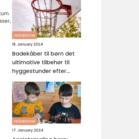
at skabe ro og tryghed
omkring sengetid
kum.
sser,
redaktionel
18. January 2024
Badekåber til børn det
ultimative tilbehør til
hyggestunder efter
badet
redaktionel
17. January 2024