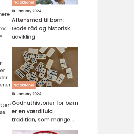
redaktionel
18. January 2024
 mere
Aftensmad til børn:
Gode råd og historisk
res
ev
udvikling
r
rer
yder
dener
redaktionel
18. January 2024
Godnathistorier for børn
tter”
er en værdifuld
sse
tradition, som mange
forældre praktiserer for