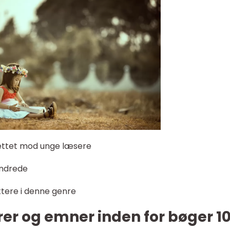
 rettet mod unge læsere
hundrede
ttere i denne genre
nrer og emner inden for bøger 1