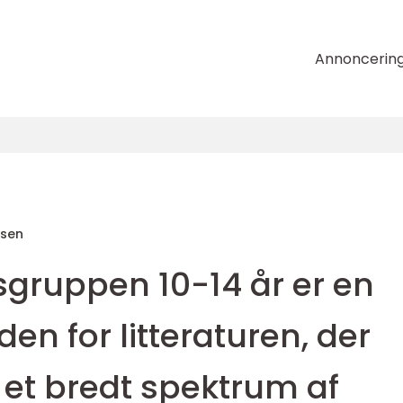
Annoncerin
nsen
rsgruppen 10-14 år er en
den for litteraturen, der
et bredt spektrum af