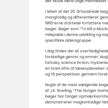
der skulle lære unge mennesker 
I løbet af det 20. århundrede beg
mangfoldig og differentieret gen
1960’erne startede forfattere m
bøger. Bøger som “To Kill a Mocki
milepæle i denne udvikling og ins
specifikke aldersgruppe.
I dag findes der et overflødighe
forskellige genrer og emner. No
fantasy, science fiction, mysterier
en bred vifte af læseoplevelser 
og få perspektiver gennem forske
Nogle af de mest sælgende bøger 
af J.K. Rowling, “The Hunger Game
bøger har fanget opmærksomhede
demonstrerer magtenfuldige hist