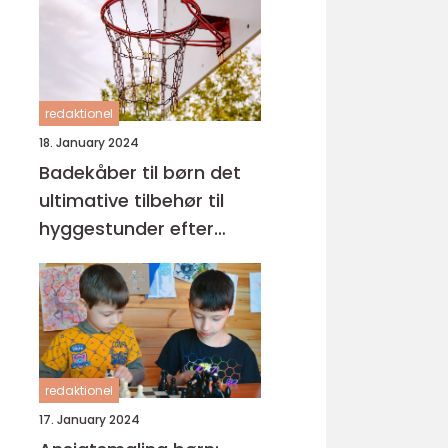
at skabe ro og tryghed
omkring sengetid
redaktionel
18. January 2024
Badekåber til børn det
ultimative tilbehør til
hyggestunder efter
badet
redaktionel
17. January 2024